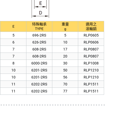
特殊軸承
重量
適用之
E
TYPE
g
滾輪銷
5
696-2RS
5
RLP0605
6
626-2RS
10
RLP0606
7
608-2RS
17
RLP0807
7
608-2RS
20
RLP0807
8
6000-2RS
30
RLP1008
10
6201-2RS
50
RLP1210
10
6201-2RS
56
RLP1210
11
6202-2RS
70
RLP1511
11
6202-2RS
77
RLP1511