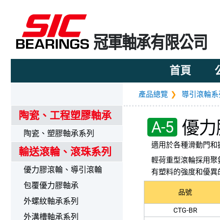
冠軍軸承有限公司
首頁
產品總覽
導引滾輪系
陶瓷、工程塑膠軸承
A-5
優力
陶瓷、塑膠軸承系列
適用於各種滑動門和
輸送滾輪、滾珠系列
輕荷重型滾輪採用聚氨
優力膠滾輪、導引滾輪
有塑料的強度和優異
包覆優力膠軸承
品號
外螺紋軸承系列
CTG-BR
外溝槽軸承系列