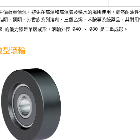
生偏荷重情況，避免在高溫和高濕氣及積水的場所使用，雖然耐油性
脂類、酮類、芳香族系列溶劑、三氯乙烯、苯胺等系統藥品，其耐用
0
Ø40 ~ Ø80
的優力膠是單層成形，滾輪外徑
是二重成形。
重型滾輪