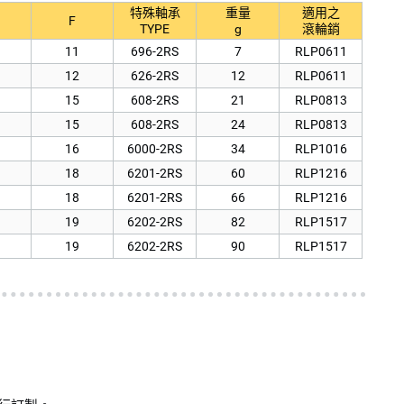
特殊軸承
重量
適用之
F
TYPE
g
滾輪銷
11
696-2RS
7
RLP0611
12
626-2RS
12
RLP0611
15
608-2RS
21
RLP0813
15
608-2RS
24
RLP0813
16
6000-2RS
34
RLP1016
18
6201-2RS
60
RLP1216
18
6201-2RS
66
RLP1216
19
6202-2RS
82
RLP1517
19
6202-2RS
90
RLP1517