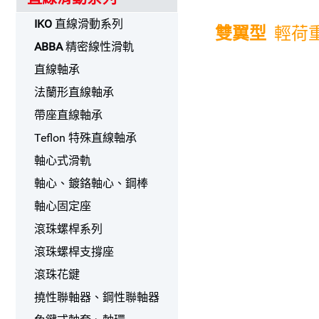
IKO
直線滑動系列
雙翼型
輕荷
ABBA
精密線性滑軌
直線軸承
法蘭形直線軸承
帶座直線軸承
Teflon 特殊直線軸承
軸心式滑軌
軸心、鍍鉻軸心、鋼棒
軸心固定座
滾珠螺桿系列
滾珠螺桿支撐座
滾珠花鍵
撓性聯軸器、鋼性聯軸器