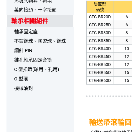
免鍵式軸套、軸環
雙翼型
萬向接頭、十字接頭
品號
CTG-BR20D
6
軸承相關組件
CTG-BR25D
6
軸承固定座
CTG-BR30D
8
不鏽鋼球、陶瓷球、鋼珠
CTG-BR35D
8
CTG-BR40D
10
鋼針 PIN
CTG-BR45D
12
錐孔軸承固定套筒
CTG-BR50D
12
C 型扣環(軸用、孔用)
CTG-BR55D
15
O 型環
CTG-BR60D
15
機械油封
輸送帶滾輪回