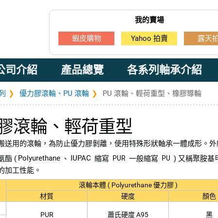
我的賣場
蝦皮購物
Yahoo 拍賣
露天
公司介紹
產品總覽
各系列軸承介紹
列
優力膠滾輪、PU 滾輪
PU 滾輪、輕荷重型、橡膠導輪
膠滾輪、輕荷重型
搬送用的滾輪，為防止優力膠剝離，使用特殊形狀軸承一體成形。外
PUR
PU
Polyurethane
IUPAC
酯 (
、
縮寫
一般縮寫
) 又稱聚胺
的加工性能。
滾輪本體 ( Polyurethane 優力膠 )
材質
硬度
顏色
PUR
蕭氏硬度 A95
黑