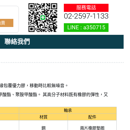
02-2597-1133
拍賣
聯絡我們
緣包覆優力膠，移動時比較無噪音。
基甲酸酯、聚胺甲酸酯。 其高分子材料既有橡膠的彈性，又
軸承
材質
配件
鋼
兩片橡膠墊圈