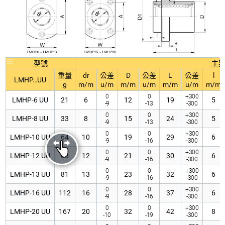
型號
主
重量
dr
公差
D
公差
L
公差
l
LMHP…UU
g
m/m
u/m
m/m
u/m
m/m
u/m
m/m
0
0
+300
LMHP-6 UU
21
6
12
19
5
-9
-13
-300
0
0
+300
LMHP-8 UU
33
8
15
24
5
-9
-13
-300
0
0
+300
LMHP-10 UU
64
10
19
29
6
-9
-16
-300
0
0
+300
LMHP-12 UU
68
12
21
30
6
-9
-16
-300
0
0
+300
LMHP-13 UU
81
13
23
32
6
-9
-16
-300
0
0
+300
LMHP-16 UU
112
16
28
37
6
-9
-16
-300
0
0
+300
LMHP-20 UU
167
20
32
42
8
-10
-19
-300