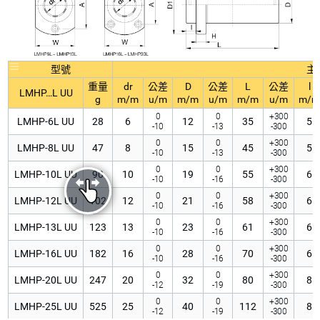
型號
主
重量
dr
公差
D
公差
L
公差
l
LMHP…L UU
g
m/m
u/m
m/m
u/m
m/m
u/m
m/m
0
0
+300
LMHP-6L UU
28
6
12
35
5
-10
-13
-300
0
0
+300
LMHP-8L UU
47
8
15
45
5
-10
-13
-300
0
0
+300
LMHP-10L UU
90
10
19
55
6
-10
-16
-300
0
0
+300
LMHP-12L UU
102
12
21
58
6
-10
-16
-300
0
0
+300
LMHP-13L UU
123
13
23
61
6
-10
-16
-300
0
0
+300
LMHP-16L UU
182
16
28
70
6
-10
-16
-300
0
0
+300
LMHP-20L UU
247
20
32
80
8
-12
-19
-300
0
0
+300
LMHP-25L UU
525
25
40
112
8
-12
-19
-300