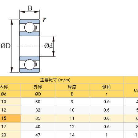
40
68
15
1
1
45
75
10
0.6
1
45
75
16
1
1
50
80
10
0.6
1
50
80
16
1
1
55
90
11
0.6
2
55
90
18
1.1
2
60
95
11
0.6
2
60
95
18
1.1
2
65
100
11
0.6
2
主要尺寸 (m/m)
65
100
18
1.1
2
內徑
外徑
厚度
倒角
Cr
Ød
ØD
B
r
70
110
13
0.6
3
10
30
9
0.6
70
110
20
1.1
3
12
32
10
0.6
75
115
13
0.6
3
15
35
11
0.6
75
115
20
1.1
3
17
40
12
0.6
80
125
14
0.6
4
20
47
14
1
1
80
125
22
1.1
4