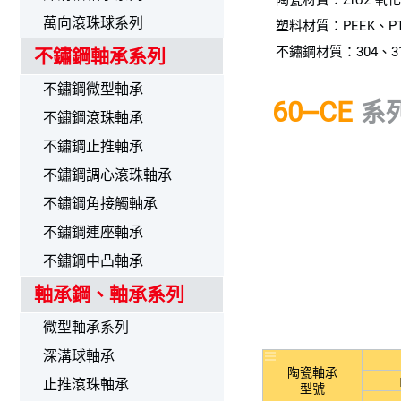
陶瓷材質：Zro2 氧化
萬向滾珠球系列
塑料材質：PEEK、PT
不鏽鋼材質：304、31
不鏽鋼軸承系列
不鏽鋼微型軸承
60--CE
系
不鏽鋼滾珠軸承
不鏽鋼止推軸承
不鏽鋼調心滾珠軸承
不鏽鋼角接觸軸承
不鏽鋼連座軸承
不鏽鋼中凸軸承
軸承鋼、軸承系列
微型軸承系列
深溝球軸承
陶瓷軸承
止推滾珠軸承
型號