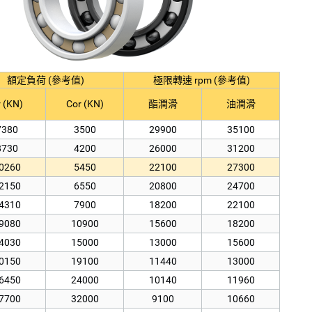
額定負荷 (參考值)
極限轉速 rpm (參考值)
 (KN)
Cor (KN)
酯潤滑
油潤滑
7380
3500
29900
35100
8730
4200
26000
31200
0260
5450
22100
27300
2150
6550
20800
24700
4310
7900
18200
22100
9080
10900
15600
18200
4030
15000
13000
15600
0150
19100
11440
13000
6450
24000
10140
11960
7700
32000
9100
10660