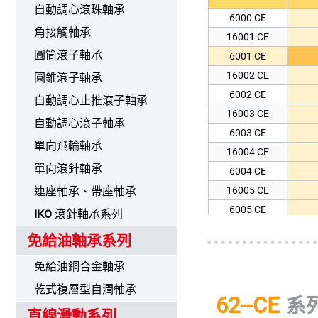
自動調心滾珠軸承
6000 CE
角接觸軸承
16001 CE
圓筒滾子軸承
6001 CE
16002 CE
圓錐滾子軸承
6002 CE
自動調心止推滾子軸承
16003 CE
自動調心滾子軸承
6003 CE
單向飛輪軸承
16004 CE
單向滾針軸承
6004 CE
16005 CE
連座軸承、帶座軸承
6005 CE
IKO
滾針軸承系列
16006 CE
免給油軸承系列
6006 CE
免給油銅合金軸承
16007 CE
6007 CE
乾式複層型自潤軸承
62--CE
系
16008 CE
直線滑動系列