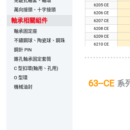
免鍵式軸套、軸環
6205 CE
16017 CE
萬向接頭、十字接頭
6206 CE
6017 CE
軸承相關組件
6207 CE
16018 CE
6208 CE
6018 CE
軸承固定座
6209 CE
16019
不鏽鋼球、陶瓷球、鋼珠
6210 CE
6019 CE
鋼針 PIN
6211 CE
16020 CE
錐孔軸承固定套筒
6212 CE
6020 CE
6213 CE
C 型扣環(軸用、孔用)
6214 CE
O 型環
63--CE
系
6215 CE
機械油封
6216 CE
6217 CE
6218 CE
6219 CE
6220 CE