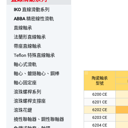
6008 CE
IKO
直線滑動系列
16009 CE
6009 CE
ABBA
精密線性滑軌
16010 CE
直線軸承
6010 CE
法蘭形直線軸承
16011 CE
帶座直線軸承
6011 CE
Teflon 特殊直線軸承
16012 CE
軸心式滑軌
6012 CE
16013 CE
軸心、鍍鉻軸心、鋼棒
陶瓷軸承
6013 CE
軸心固定座
型號
16014 CE
滾珠螺桿系列
6200 CE
6014 CE
滾珠螺桿支撐座
6201 CE
16015 CE
6202 CE
滾珠花鍵
6015 CE
6203 CE
16016 CE
撓性聯軸器、鋼性聯軸器
6204 CE
6016 CE