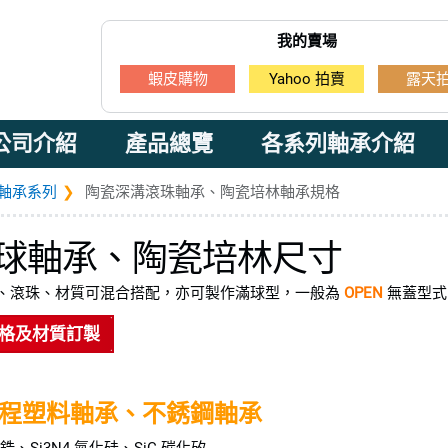
我的賣場
蝦皮購物
Yahoo 拍賣
露天
公司介紹
產品總覽
各系列軸承介紹
軸承系列
陶瓷深溝滾珠軸承、陶瓷培林軸承規格
球軸承、陶瓷培林尺寸
、滾珠、材質可混合搭配，亦可製作滿球型，一般為
OPEN
無蓋型式
格及材質訂製
程塑料軸承、不銹鋼軸承