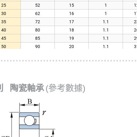
25
52
15
1
1
85
130
14
0.6
4
30
62
16
1
1
85
130
22
1.1
4
35
72
17
1.1
2
90
140
16
1
5
40
80
18
1.1
2
90
140
24
1.5
5
45
85
19
1.1
2
95
145
16
1
5
50
90
20
1.1
3
95
145
24
1.5
5
55
100
21
1.5
3
100
150
16
1
5
60
110
22
1.5
4
100
150
24
1.5
5
65
120
23
1.5
5
70
125
24
1.5
5
列 陶瓷軸承
(參考數據)
75
130
25
1.5
5
80
140
26
2
6
85
150
28
2
7
90
160
30
2
8
95
170
32
2.1
9
100
180
34
2.1
1