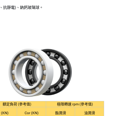
、導電、抗靜電)、鈉鈣玻璃球。
額定負荷 (參考值)
極限轉速 rpm (參考值)
 (KN)
Cor (KN)
酯潤滑
油潤滑