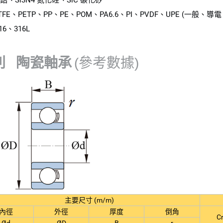
鋯、Si3N4 氮化硅、SiC 碳化矽
FE、PETP、PP、PE、POM、PA6.6、PI、PVDF、UPE (一般
6、316L
列 陶瓷軸承
(參考數據)
主要尺寸 (m/m)
內徑
外徑
厚度
倒角
Cr
Ød
ØD
B
r