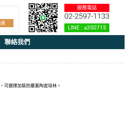
02-2597-1133
拍賣
聯絡我們
，可選擇加裝防塵蓋陶瓷培林。