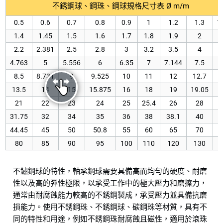
不銹鋼球、鋼珠、鋼球規格尺寸表 Ø m/m
0.5
0.6
0.7
0.8
0.9
1
1.2
1.3
1
1.4
1.45
1.5
1.6
1.7
1.8
1.9
2
2
2.2
2.381
2.5
2.8
3
3.2
3.5
4
4
4.763
5
5.556
6
6.35
7
7.144
7.5
8.5
8.731
9
9.525
10
11
12
12.7
13.5
14
15
15.875
16
18
19
19.05
21
22
23
24
25
25.4
26
28
31.75
32
34
35
36
38
38.1
40
44.45
45
50
50.8
55
60
65
70
80
85
90
95
100
110
120
130
1
不鏽鋼球的特性，軸承鋼球需要具備高而均勻的硬度、耐磨
性以及高的彈性極限，以承受工作中的極大壓力和磨擦力，
通常由耐腐蝕能力較高的不銹鋼製成，承受壓力並具備抗磨
損能力。使用不銹鋼珠、不銹鋼球、碳鋼珠等材質，具有不
同的特性和用途，例如不銹鋼珠耐腐蝕且磁性，適用於滾珠