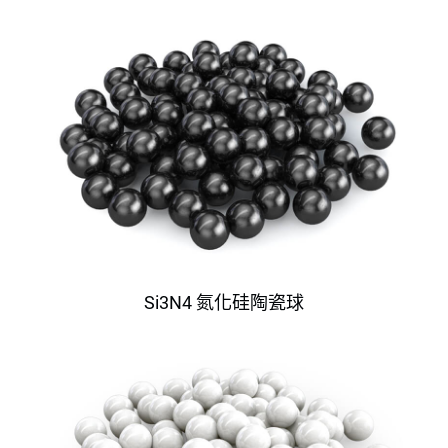
Si3N4 氮化硅陶瓷球