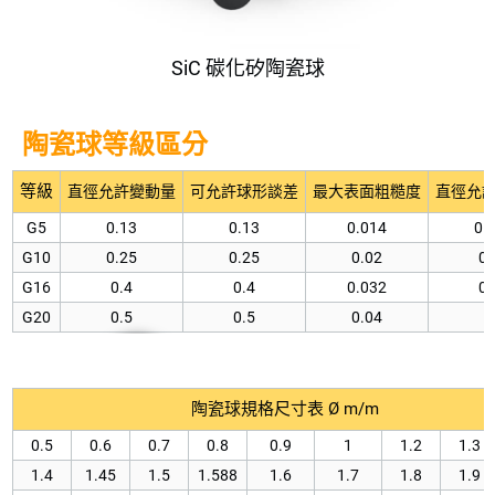
SiC 碳化矽陶瓷球
陶瓷球等級區分
等級
直徑允許變動量
可允許球形談差
最大表面粗糙度
直徑允
G5
0.13
0.13
0.014
0.
G10
0.25
0.25
0.02
0.
G16
0.4
0.4
0.032
0.
G20
0.5
0.5
0.04
1
陶瓷球規格尺寸表 Ø m/m
0.5
0.6
0.7
0.8
0.9
1
1.2
1.3
1.4
1.45
1.5
1.588
1.6
1.7
1.8
1.9