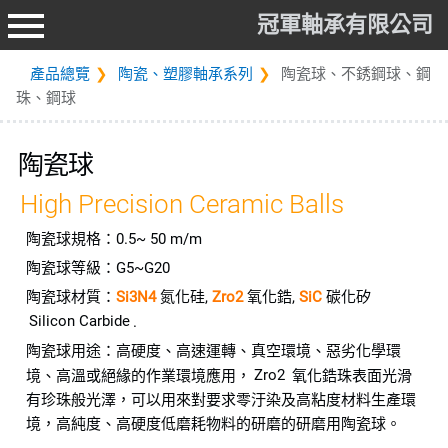
冠軍軸承有限公司
產品總覽
陶瓷、塑膠軸承系列
陶瓷球、不銹鋼球、鋼
珠、鋼球
陶瓷球
High Precision Ceramic Balls
陶瓷球規格：0.5~ 50 m/m
陶瓷球等級：G5~G20
陶瓷球材質：
Si3N4
氮化硅,
Zro2
氧化鋯,
SiC
碳化矽
Silicon Carbide
.
陶瓷球用途：高硬度、高速運轉、真空環境、惡劣化學環
Zro2
境、高溫或絕緣的作業環境應用，
氧化鋯珠表面光滑
有珍珠般光澤，可以用來對要求零汙染及高粘度材料生產環
境，高純度、高硬度低磨耗物料的研磨的研磨用陶瓷球。