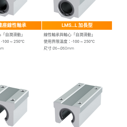
 連座線性軸承
LMS...L 加長型
心「自潤滑動」
線性軸承與軸心「自潤滑動」
00 ~ 250°C
使用界限溫度：-100 ~ 250°C
mm
尺寸
Ø6~Ø60mm