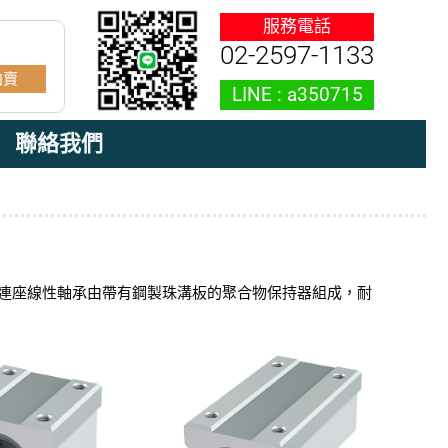
02-2597-1133
拍賣
聯絡我們
連座線性軸承由帶有鋼製珠溝板的聚合物保持器組成，耐