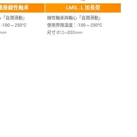
 連座線性軸承
LMG...L 加長型
心「自潤滑動」
線性軸承與軸心「自潤滑動」
00 ~ 250°C
使用界限溫度：-100 ~ 250°C
0mm
尺寸
Ø12~Ø30mm