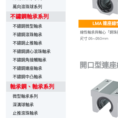
萬向滾珠球系列
不鏽鋼軸承系列
LMA 連座
不鏽鋼微型軸承
線性軸承與軸心「鋼珠
不鏽鋼滾珠軸承
尺寸
Ø6~Ø60mm
不鏽鋼止推軸承
不鏽鋼調心滾珠軸承
不鏽鋼角接觸軸承
開口型連座
不鏽鋼連座軸承
不鏽鋼中凸軸承
軸承鋼、軸承系列
微型軸承系列
深溝球軸承
止推滾珠軸承