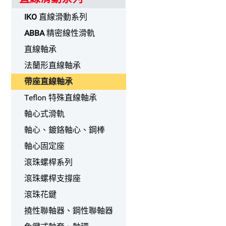
IKO
直線滑動系列
ABBA
精密線性滑軌
直線軸承
法蘭形直線軸承
帶座直線軸承
Teflon 特殊直線軸承
軸心式滑軌
軸心、鍍鉻軸心、鋼棒
軸心固定座
滾珠螺桿系列
滾珠螺桿支撐座
滾珠花鍵
撓性聯軸器、鋼性聯軸器