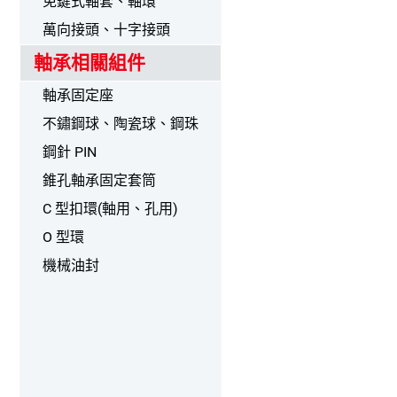
免鍵式軸套、軸環
萬向接頭、十字接頭
軸承相關組件
軸承固定座
不鏽鋼球、陶瓷球、鋼珠
鋼針 PIN
錐孔軸承固定套筒
C 型扣環(軸用、孔用)
O 型環
機械油封