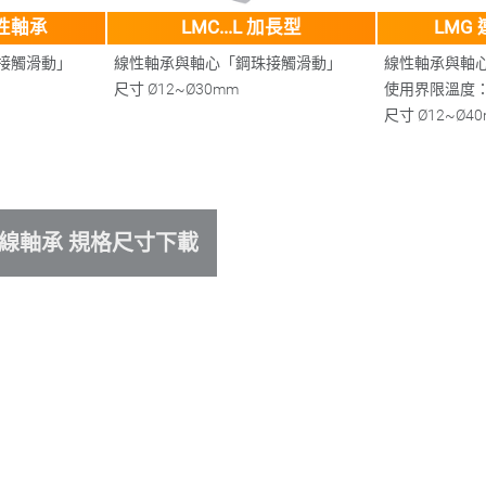
線性軸承
LMC...L 加長型
LMG
接觸滑動」
線性軸承與軸心「鋼珠接觸滑動」
線性軸承與軸
尺寸
Ø12~Ø30mm
使用界限溫度：-1
尺寸
Ø12~Ø4
線軸承 規格尺寸下載