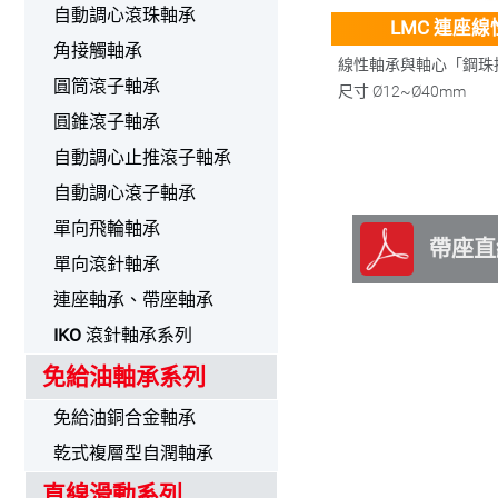
自動調心滾珠軸承
LMC 連座
角接觸軸承
線性軸承與軸心「鋼珠
圓筒滾子軸承
尺寸
Ø12~Ø40mm
圓錐滾子軸承
自動調心止推滾子軸承
自動調心滾子軸承
單向飛輪軸承
帶座直
單向滾針軸承
連座軸承、帶座軸承
IKO
滾針軸承系列
免給油軸承系列
免給油銅合金軸承
乾式複層型自潤軸承
直線滑動系列